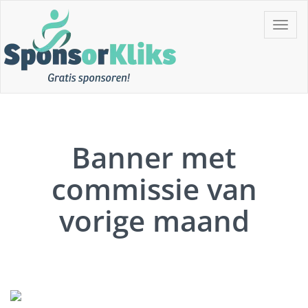
Skip
Toggle
to
navigat
content
Gratis Sponsoren!!
SponsorKliks
Banner met
commissie van
vorige maand