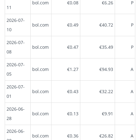
bol.com
€0.08
€6.26
P
11
2026-07-
bol.com
€0.49
€40.72
P
10
2026-07-
bol.com
€0.47
€35.49
P
08
2026-07-
bol.com
€1.27
€94.93
A
05
2026-07-
bol.com
€0.43
€32.22
A
01
2026-06-
bol.com
€0.13
€9.91
A
28
2026-06-
bol.com
€0.36
€26.82
A