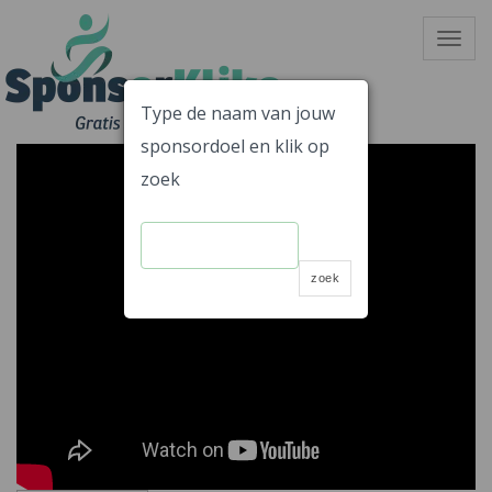
Skip
Toggle
to
navigat
content
Type de naam van jouw
sponsordoel en klik op
Gratis Sponsoren!!
SponsorKliks
zoek
zoek