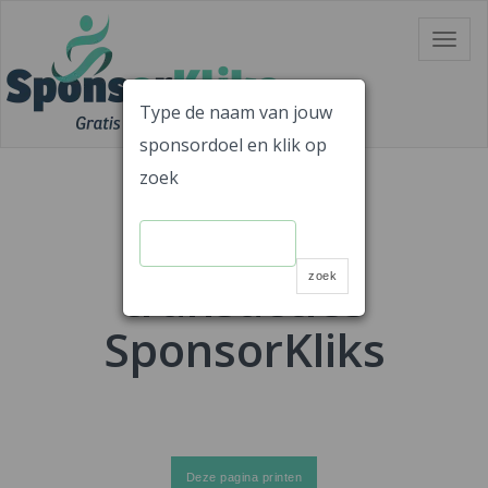
Skip
Toggle
to
navigat
content
Type de naam van jouw
sponsordoel en klik op
Gratis Sponsoren!!
SponsorKliks
zoek
Laatste 10
transacties
zoek
SponsorKliks