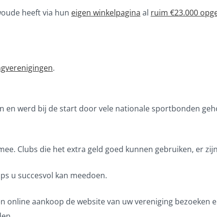
oude heeft via hun
eigen winkelpagina
al
ruim €23.000 opg
ngverenigingen
.
 en werd bij de start door vele nationale sportbonden gehol
e. Clubs die het extra geld goed kunnen gebruiken, er zijn 
tips u succesvol kan meedoen.
 online aankoop de website van uw vereniging bezoeken en 
den.