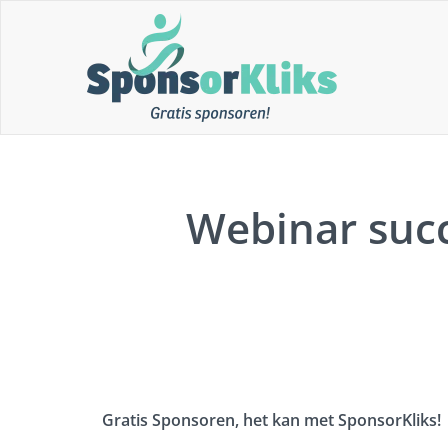
Skip
to
content
Gratis Sponsoren!!
SponsorKliks
Webinar suc
Gratis Sponsoren, het kan met SponsorKliks!