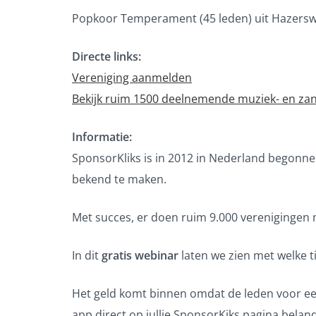
Popkoor Temperament (45 leden) uit Hazersw
Directe links:
Vereniging aanmelden
Bekijk ruim 1500 deelnemende muziek- en za
Informatie:
SponsorKliks is in 2012 in Nederland begonnen
bekend te maken.
Met succes, er doen ruim 9.000 verenigingen me
In dit
gratis webinar
laten we zien met welke 
Het geld komt binnen omdat de leden voor een
app direct op jullie SponsorKiks pagina belan