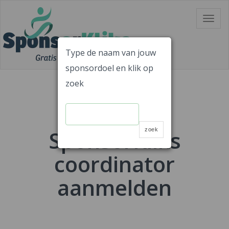
Skip
Toggle
to
navigat
content
Type de naam van jouw
sponsordoel en klik op
Gratis Sponsoren!!
SponsorKliks
zoek
Emailadres
SponsorKliks
zoek
coordinator
aanmelden