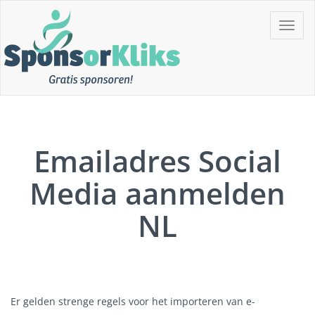
Skip
Toggle
to
navigat
content
Gratis Sponsoren!!
SponsorKliks
Emailadres Social
Media aanmelden
NL
Er gelden strenge regels voor het importeren van e-